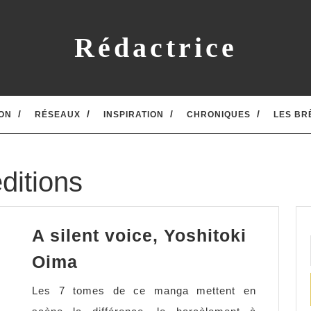
Rédactrice
ON
RÉSEAUX
INSPIRATION
CHRONIQUES
LES BR
ditions
A silent voice, Yoshitoki
A
Oima
silent
Les 7 tomes de ce manga mettent en
voice,