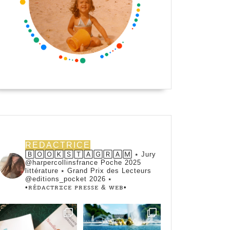
REDACTRICE
🄱🄾🄾🄺🅂🅃🄰🄶🅁🄰🄼 ⭑ Jury
@harpercollinsfrance Poche 2025
littérature ⭑ Grand Prix des Lecteurs
@editions_pocket 2026 ⭑
•ꭱꭼ́ꭰꭺꮯꭲꭱꮖꮯꭼ ꮲꭱꭼꮪꮪꭼ & ꮃꭼᏼ•