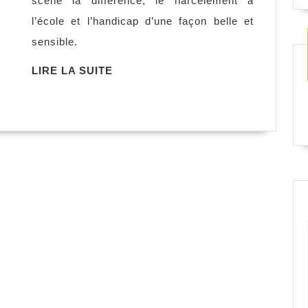
scène la différence, le harcèlement à
Yoshitoki
l’école et l’handicap d’une façon belle et
Oima
sensible.
LIRE
LIRE LA SUITE
LA
SUITE