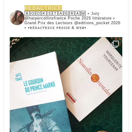
REDACTRICE
🄱🄾🄾🄺🅂🅃🄰🄶🅁🄰🄼 ⭑ Jury
@harpercollinsfrance Poche 2025 littérature ⭑
Grand Prix des Lecteurs @editions_pocket 2026
⭑
•ꭱꭼ́ꭰꭺꮯꭲꭱꮖꮯꭼ ꮲꭱꭼꮪꮪꭼ & ꮃꭼᏼ•