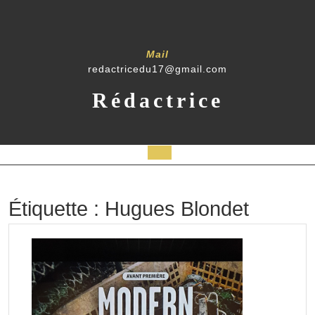
Skip
to
content
Mail
redactricedu17@gmail.com
Rédactrice
Open
Button
Étiquette :
Hugues Blondet