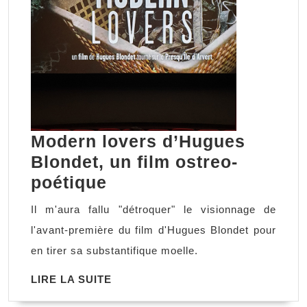
Modern lovers d’Hugues
Blondet, un film ostreo-
Modern
poétique
lovers
Il m'aura fallu "détroquer" le visionnage de
d’Hugues
l'avant-première du film d'Hugues Blondet pour
Blondet,
en tirer sa substantifique moelle.
un
LIRE
LIRE LA SUITE
film
LA
ostreo-