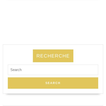
SUITE
poétique
RECHERCHE
Search
for: