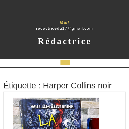
Skip
to
content
Mail
redactricedu17@gmail.com
Rédactrice
Open
Button
Étiquette :
Harper Collins noir