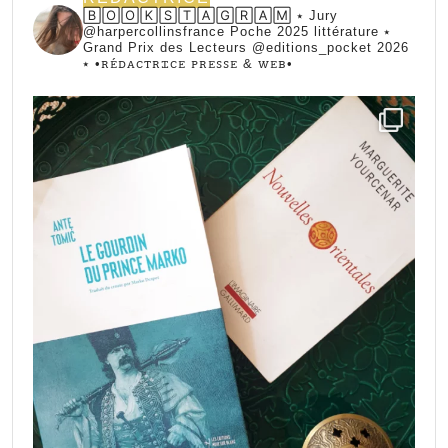
🄱🄾🄾🄺🅂🅃🄰🄶🅁🄰🄼 ⭑ Jury
@harpercollinsfrance Poche 2025 littérature ⭑
Grand Prix des Lecteurs @editions_pocket 2026
⭑
•ꭱꭼ́ꭰꭺꮯꭲꭱꮖꮯꭼ ꮲꭱꭼꮪꮪꭼ & ꮃꭼᏼ•