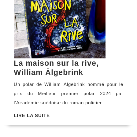
La maison sur la rive,
La
William Älgebrink
maison
Un polar de William Älgebrink nommé pour le
sur
prix du Meilleur premier polar 2024 par
la
l’Académie suédoise du roman policier.
rive,
LIRE
LIRE LA SUITE
William
LA
Älgebrink
SUITE