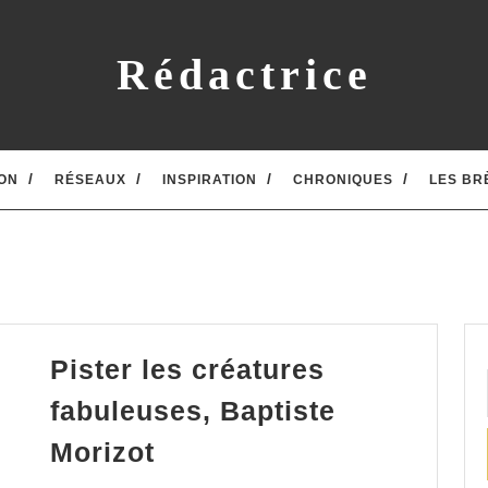
Rédactrice
ON
RÉSEAUX
INSPIRATION
CHRONIQUES
LES BR
Pister les créatures
fabuleuses, Baptiste
Pister
Morizot
les