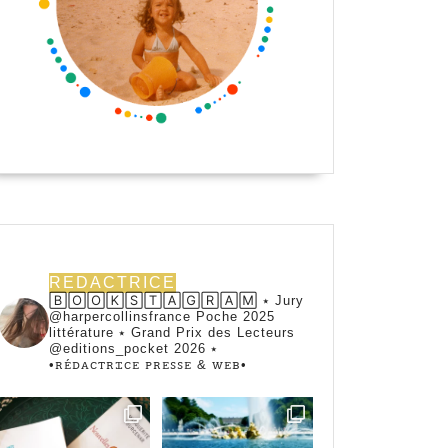
REDACTRICE
🄱🄾🄾🄺🅂🅃🄰🄶🅁🄰🄼 ⭑ Jury
@harpercollinsfrance Poche 2025
littérature ⭑ Grand Prix des Lecteurs
@editions_pocket 2026 ⭑
•ꭱꭼ́ꭰꭺꮯꭲꭱꮖꮯꭼ ꮲꭱꭼꮪꮪꭼ & ꮃꭼᏼ•