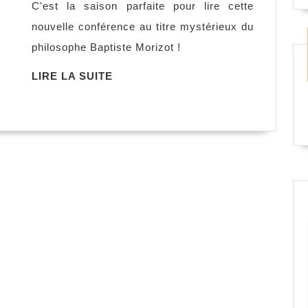
C'est la saison parfaite pour lire cette
créatures
nouvelle conférence au titre mystérieux du
fabuleuses,
philosophe Baptiste Morizot !
Baptiste
Morizot
LIRE
LIRE LA SUITE
LA
SUITE