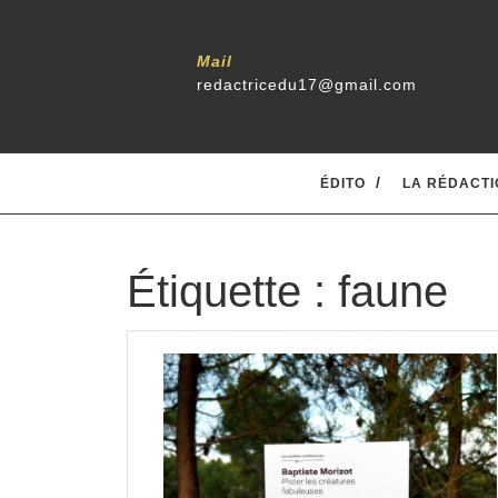
Skip
to
content
Mail
redactricedu17@gmail.com
ÉDITO
LA RÉDACTI
Étiquette :
faune