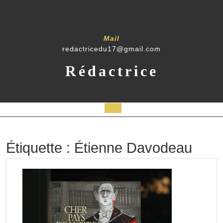
Skip
to
content
Mail
redactricedu17@gmail.com
Rédactrice
Open
Button
Étiquette :
Étienne Davodeau