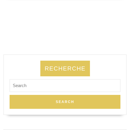
SUITE
&
Étienne
Davodeau
RECHERCHE
Search
for: