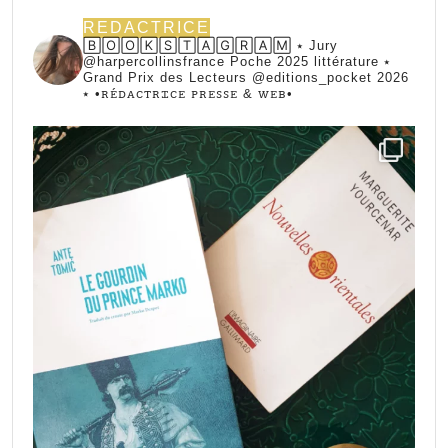
REDACTRICE
🄱🄾🄾🄺🅂🅃🄰🄶🅁🄰🄼 ⭑ Jury
@harpercollinsfrance Poche 2025 littérature ⭑
Grand Prix des Lecteurs @editions_pocket 2026
⭑
•ꭱꭼ́ꭰꭺꮯꭲꭱꮖꮯꭼ ꮲꭱꭼꮪꮪꭼ & ꮃꭼᏼ•