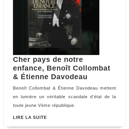
Cher pays de notre
enfance, Benoît Collombat
Cher
& Étienne Davodeau
pays
Benoît Collombat & Étienne Davodeau mettent
de
en lumière un véritable scandale d'état de la
notre
toute jeune Vème république.
enfance,
LIRE
LIRE LA SUITE
Benoît
LA
Collombat