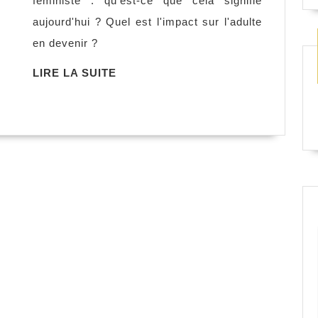
féministe : qu'est-ce que cela signifie
à
aujourd'hui ? Quel est l'impact sur l'adulte
toi,
en devenir ?
Martine
Delvaux
LIRE
LIRE LA SUITE
LA
SUITE