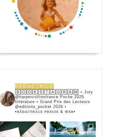
REDACTRICE
🄱🄾🄾🄺🅂🅃🄰🄶🅁🄰🄼 ⭑ Jury
@harpercollinsfrance Poche 2025
littérature ⭑ Grand Prix des Lecteurs
@editions_pocket 2026 ⭑
•ꭱꭼ́ꭰꭺꮯꭲꭱꮖꮯꭼ ꮲꭱꭼꮪꮪꭼ & ꮃꭼᏼ•