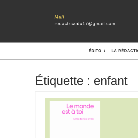
Skip
to
content
Mail
redactricedu17@gmail.com
ÉDITO
LA RÉDACTI
Étiquette :
enfant