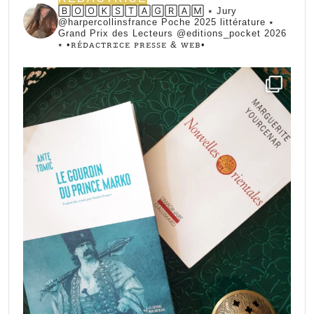
🄱🄾🄾🄺🅂🅃🄰🄶🅁🄰🄼 ⭑ Jury
@harpercollinsfrance Poche 2025 littérature ⭑
Grand Prix des Lecteurs @editions_pocket 2026
⭑
•ꭱꭼ́ꭰꭺꮯꭲꭱꮖꮯꭼ ꮲꭱꭼꮪꮪꭼ & ꮃꭼᏼ•