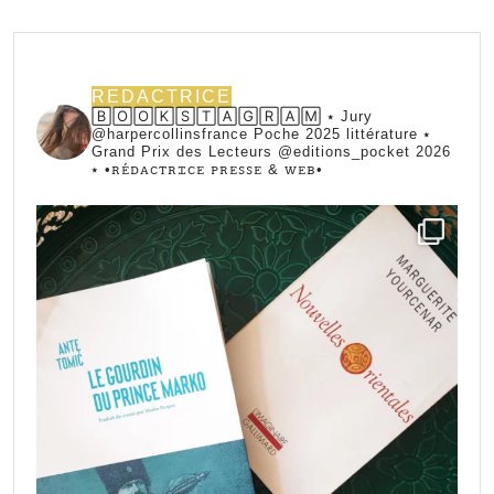
REDACTRICE
🄱🄾🄾🄺🅂🅃🄰🄶🅁🄰🄼 ⭑ Jury
@harpercollinsfrance Poche 2025 littérature ⭑
Grand Prix des Lecteurs @editions_pocket 2026
⭑
•ꭱꭼ́ꭰꭺꮯꭲꭱꮖꮯꭼ ꮲꭱꭼꮪꮪꭼ & ꮃꭼᏼ•