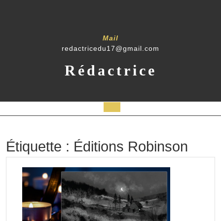
Skip
to
content
Mail
redactricedu17@gmail.com
Rédactrice
Open
Button
Étiquette :
Éditions Robinson