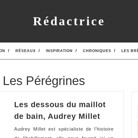
Rédactrice
ON
RÉSEAUX
INSPIRATION
CHRONIQUES
LES BR
s Les Pérégrines
Les dessous du maillot
Les
de bain, Audrey Millet
dessous
Audrey Millet est spécialiste de l’histoire
du