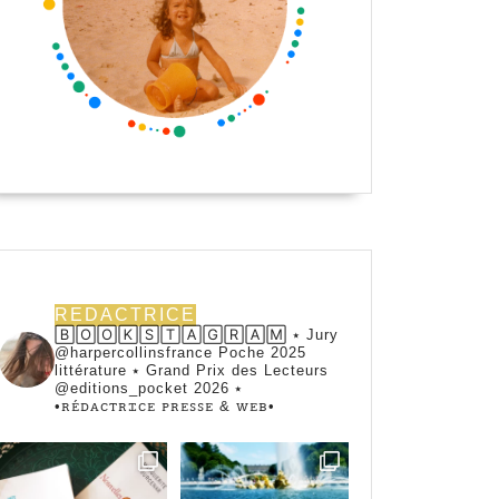
REDACTRICE
🄱🄾🄾🄺🅂🅃🄰🄶🅁🄰🄼 ⭑ Jury
@harpercollinsfrance Poche 2025
littérature ⭑ Grand Prix des Lecteurs
@editions_pocket 2026 ⭑
•ꭱꭼ́ꭰꭺꮯꭲꭱꮖꮯꭼ ꮲꭱꭼꮪꮪꭼ & ꮃꭼᏼ•