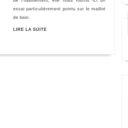
de l’habillement, elle nous fournit ici un
maillot
essai particulièrement pointu sur le maillot
de
de bain.
bain,
Audrey
LIRE
LIRE LA SUITE
LA
Millet
SUITE