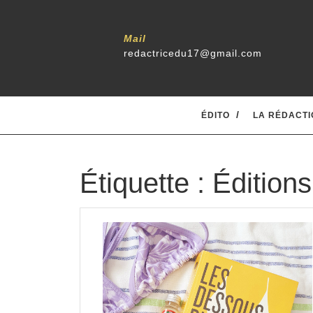
Skip
to
content
Mail
redactricedu17@gmail.com
ÉDITO
LA RÉDACTI
Étiquette :
Édition