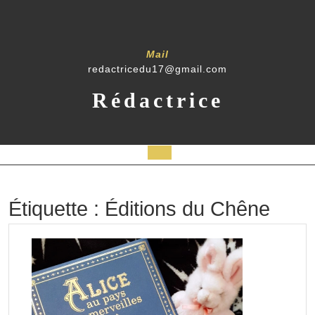
Skip
to
content
Mail
redactricedu17@gmail.com
Rédactrice
Open
Button
Étiquette :
Éditions du Chêne