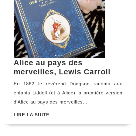
Alice au pays des
Alice
merveilles, Lewis Carroll
au
En 1862 le révérend Dodgson raconta aux
pays
enfants Liddell (et à Alice) la première version
des
d'Alice au pays des merveilles...
mervei
LIRE
LIRE LA SUITE
Lewis
LA
Carrol
SUITE