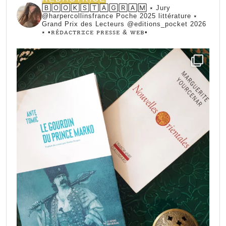
🄱🄾🄾🄺🅂🅃🄰🄶🅁🄰🄼 ⭑ Jury
@harpercollinsfrance Poche 2025 littérature ⭑
Grand Prix des Lecteurs @editions_pocket 2026
⭑
•ꭱꭼ́ꭰꭺꮯꭲꭱꮖꮯꭼ ꮲꭱꭼꮪꮪꭼ & ꮃꭼᏼ•