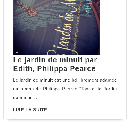
Le jardin de minuit par
Le
Edith, Philippa Pearce
jardin
Le jardin de minuit est une bd librement adaptée
de
du roman de Philippa Pearce "Tom et le Jardin
minuit
de minuit"...
par
LIRE
LIRE LA SUITE
Edith,
LA
Philippa
SUITE
Pearce