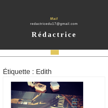
Skip
to
content
Mail
redactricedu17@gmail.com
Rédactrice
Open
Button
Étiquette :
Edith