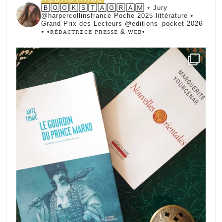
🄱🄾🄾🄺🅂🅃🄰🄶🅁🄰🄼 ⭑ Jury
@harpercollinsfrance Poche 2025 littérature ⭑
Grand Prix des Lecteurs @editions_pocket 2026
⭑
•ꭱꭼ́ꭰꭺꮯꭲꭱꮖꮯꭼ ꮲꭱꭼꮪꮪꭼ & ꮃꭼᏼ•