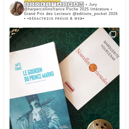
🄱🄾🄾🄺🅂🅃🄰🄶🅁🄰🄼 ⭑ Jury
@harpercollinsfrance Poche 2025 littérature ⭑
Grand Prix des Lecteurs @editions_pocket 2026
⭑
•ꭱꭼ́ꭰꭺꮯꭲꭱꮖꮯꭼ ꮲꭱꭼꮪꮪꭼ & ꮃꭼᏼ•