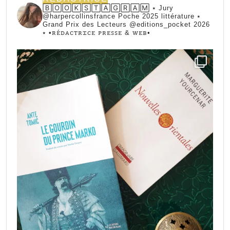
🄱🄾🄾🄺🅂🅃🄰🄶🅁🄰🄼 ⭑ Jury
@harpercollinsfrance Poche 2025 littérature ⭑
Grand Prix des Lecteurs @editions_pocket 2026
⭑
•ꭱꭼ́ꭰꭺꮯꭲꭱꮖꮯꭼ ꮲꭱꭼꮪꮪꭼ & ꮃꭼᏼ•