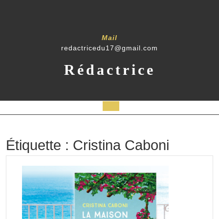
Skip
to
content
Mail
redactricedu17@gmail.com
Rédactrice
Open
Button
Étiquette :
Cristina Caboni