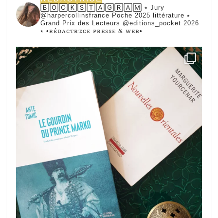
🄱🄾🄾🄺🅂🅃🄰🄶🅁🄰🄼 ⭑ Jury
@harpercollinsfrance Poche 2025 littérature ⭑
Grand Prix des Lecteurs @editions_pocket 2026
⭑
•ꭱꭼ́ꭰꭺꮯꭲꭱꮖꮯꭼ ꮲꭱꭼꮪꮪꭼ & ꮃꭼᏼ•