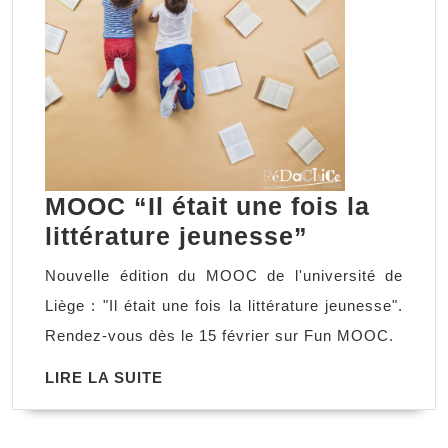
MOOC “Il était une fois la
MOOC
littérature jeunesse”
“Il
Nouvelle édition du MOOC de l'université de
était
Liège : "Il était une fois la littérature jeunesse".
une
Rendez-vous dès le 15 février sur Fun MOOC.
fois
LIRE
LIRE LA SUITE
la
LA
littérature
SUITE
jeunesse”