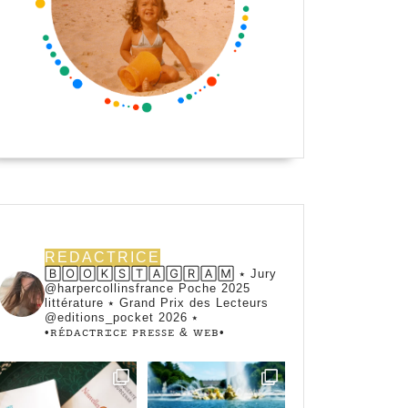
REDACTRICE
🄱🄾🄾🄺🅂🅃🄰🄶🅁🄰🄼 ⭑ Jury
@harpercollinsfrance Poche 2025
littérature ⭑ Grand Prix des Lecteurs
@editions_pocket 2026 ⭑
•ꭱꭼ́ꭰꭺꮯꭲꭱꮖꮯꭼ ꮲꭱꭼꮪꮪꭼ & ꮃꭼᏼ•