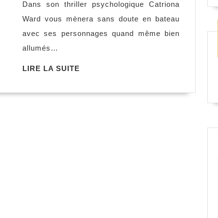
Dans son thriller psychologique Catriona
maison
Ward vous mènera sans doute en bateau
avant
avec ses personnages quand même bien
les
allumés…
bois,
Catriona
LIRE
LIRE LA SUITE
LA
Ward
SUITE