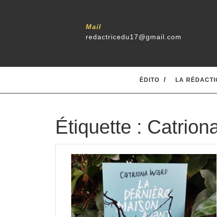
Skip
to
content
Mail
redactricedu17@gmail.com
ÉDITO
LA RÉDACTI
Étiquette :
Catrion