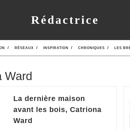
Rédactrice
ON
RÉSEAUX
INSPIRATION
CHRONIQUES
LES BR
a Ward
La dernière maison
avant les bois, Catriona
La
Ward
dernière