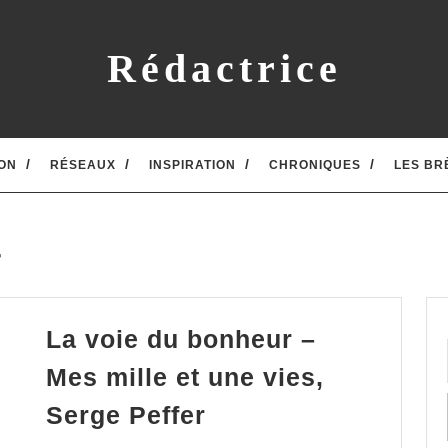
Rédactrice
ON
RÉSEAUX
INSPIRATION
CHRONIQUES
LES BR
r
La voie du bonheur –
Mes mille et une vies,
La
Serge Peffer
voie