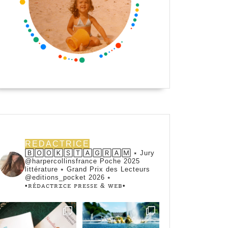
REDACTRICE
🄱🄾🄾🄺🅂🅃🄰🄶🅁🄰🄼 ⭑ Jury
@harpercollinsfrance Poche 2025
littérature ⭑ Grand Prix des Lecteurs
@editions_pocket 2026 ⭑
•ꭱꭼ́ꭰꭺꮯꭲꭱꮖꮯꭼ ꮲꭱꭼꮪꮪꭼ & ꮃꭼᏼ•