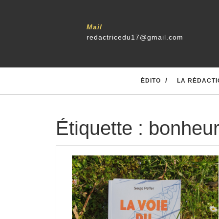
Skip
to
content
Mail
redactricedu17@gmail.com
ÉDITO
LA RÉDACTI
Étiquette :
bonheu