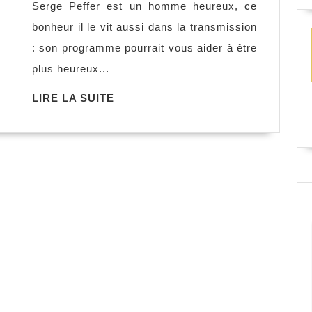
Serge Peffer est un homme heureux, ce
du
bonheur il le vit aussi dans la transmission
bonheur
: son programme pourrait vous aider à être
–
plus heureux...
Mes
mille
LIRE
LIRE LA SUITE
LA
et
SUITE
une
vies,
Serge
Peffer