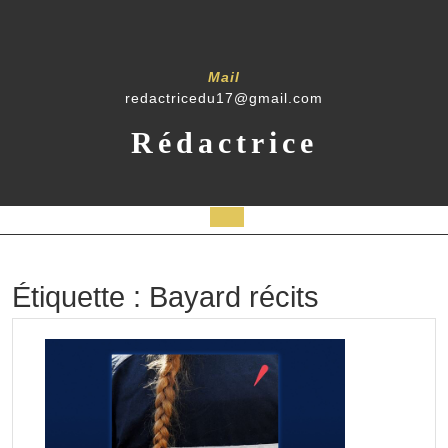
Skip
to
content
Mail
redactricedu17@gmail.com
Rédactrice
Open
Button
Étiquette :
Bayard récits