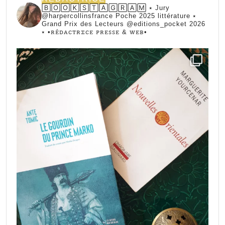
🄱🄾🄾🄺🅂🅃🄰🄶🅁🄰🄼 ⭑ Jury
@harpercollinsfrance Poche 2025 littérature ⭑
Grand Prix des Lecteurs @editions_pocket 2026
⭑
•ꭱꭼ́ꭰꭺꮯꭲꭱꮖꮯꭼ ꮲꭱꭼꮪꮪꭼ & ꮃꭼᏼ•