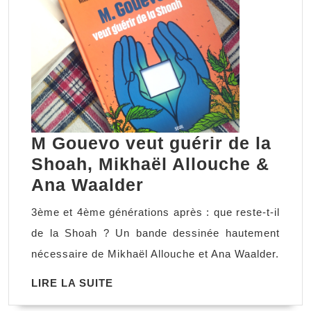
M Gouevo veut guérir de la
Shoah, Mikhaël Allouche &
M
Ana Waalder
Gouevo
3ème et 4ème générations après : que reste-t-il
veut
de la Shoah ? Un bande dessinée hautement
guérir
nécessaire de Mikhaël Allouche et Ana Waalder.
de
LIRE
LIRE LA SUITE
la
LA
Shoah,