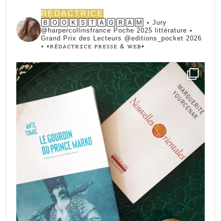
REDACTRICE
🄱🄾🄾🄺🅂🅃🄰🄶🅁🄰🄼 ⭑ Jury
@harpercollinsfrance Poche 2025 littérature ⭑
Grand Prix des Lecteurs @editions_pocket 2026
⭑
•ꭱꭼ́ꭰꭺꮯꭲꭱꮖꮯꭼ ꮲꭱꭼꮪꮪꭼ & ꮃꭼᏼ•