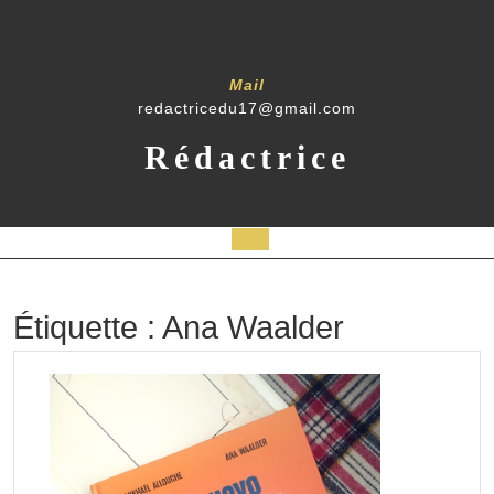
Skip
to
content
Mail
redactricedu17@gmail.com
Rédactrice
Open
Button
Étiquette :
Ana Waalder