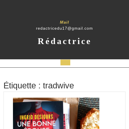
Skip
to
content
Mail
redactricedu17@gmail.com
Rédactrice
Open
Button
Étiquette :
tradwive