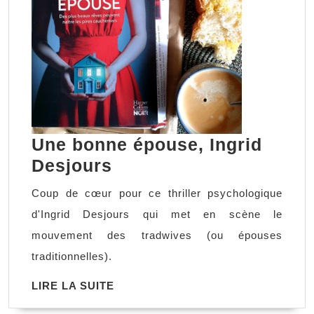
Une bonne épouse, Ingrid
Une
Desjours
bonne
Coup de cœur pour ce thriller psychologique
épouse,
d'Ingrid Desjours qui met en scène le
Ingrid
mouvement des tradwives (ou épouses
Desjours
traditionnelles).
LIRE
LIRE LA SUITE
LA