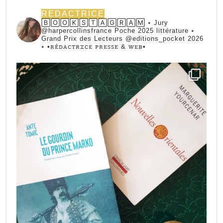
REDACTRICE
🄱🄾🄾🄺🅂🅃🄰🄶🅁🄰🄼 ⭑ Jury
@harpercollinsfrance Poche 2025 littérature ⭑
Grand Prix des Lecteurs @editions_pocket 2026
⭑
•ꭱꭼ́ꭰꭺꮯꭲꭱꮖꮯꭼ ꮲꭱꭼꮪꮪꭼ & ꮃꭼᏼ•