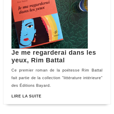
Je me regarderai dans les
Je
yeux, Rim Battal
me
Ce premier roman de la poétesse Rim Battal
regarderai
fait partie de la collection "littérature intérieure"
dans
des Éditions Bayard.
les
LIRE
LIRE LA SUITE
yeux,
LA
Rim
SUITE
Battal