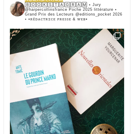
🄱🄾🄾🄺🅂🅃🄰🄶🅁🄰🄼 ⭑ Jury
@harpercollinsfrance Poche 2025 littérature ⭑
Grand Prix des Lecteurs @editions_pocket 2026
⭑
•ꭱꭼ́ꭰꭺꮯꭲꭱꮖꮯꭼ ꮲꭱꭼꮪꮪꭼ & ꮃꭼᏼ•