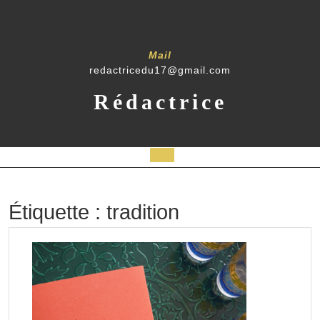
Skip
to
content
Mail
redactricedu17@gmail.com
Rédactrice
Open
Button
Étiquette :
tradition