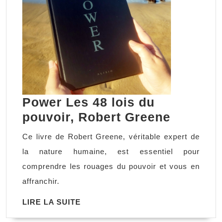
Power Les 48 lois du
Power
pouvoir, Robert Greene
Les
Ce livre de Robert Greene, véritable expert de
48
la nature humaine, est essentiel pour
lois
comprendre les rouages du pouvoir et vous en
du
affranchir.
pouvoir,
LIRE
LIRE LA SUITE
Robert
LA
Greene