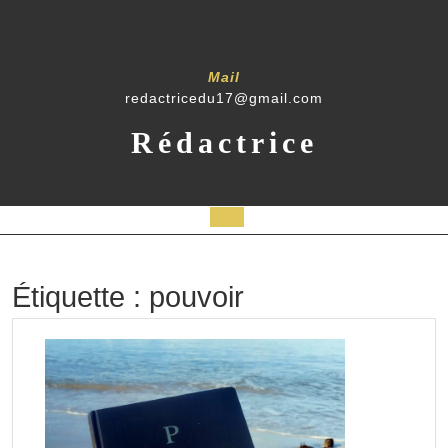
Skip
to
content
Mail
redactricedu17@gmail.com
Rédactrice
Open
Button
Étiquette :
pouvoir