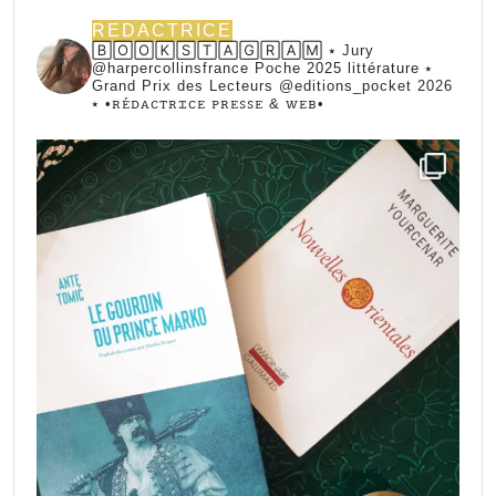
REDACTRICE
🄱🄾🄾🄺🅂🅃🄰🄶🅁🄰🄼 ⭑ Jury
@harpercollinsfrance Poche 2025 littérature ⭑
Grand Prix des Lecteurs @editions_pocket 2026
⭑
•ꭱꭼ́ꭰꭺꮯꭲꭱꮖꮯꭼ ꮲꭱꭼꮪꮪꭼ & ꮃꭼᏼ•