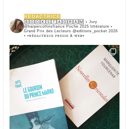
REDACTRICE
🄱🄾🄾🄺🅂🅃🄰🄶🅁🄰🄼 ⭑ Jury
@harpercollinsfrance Poche 2025 littérature ⭑
Grand Prix des Lecteurs @editions_pocket 2026
⭑
•ꭱꭼ́ꭰꭺꮯꭲꭱꮖꮯꭼ ꮲꭱꭼꮪꮪꭼ & ꮃꭼᏼ•