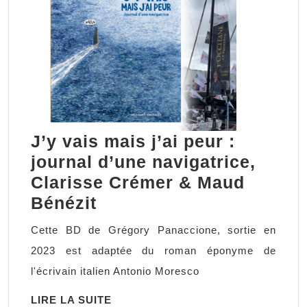
J’y vais mais j’ai peur :
journal d’une navigatrice,
Clarisse Crémer & Maud
J’y
Bénézit
vais
Cette BD de Grégory Panaccione, sortie en
mais
2023 est adaptée du roman éponyme de
j’ai
l'écrivain italien Antonio Moresco
peur
LIRE
LIRE LA SUITE
: