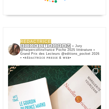
REDACTRICE
🄱🄾🄾🄺🅂🅃🄰🄶🅁🄰🄼 ⭑ Jury
@harpercollinsfrance Poche 2025 littérature ⭑
Grand Prix des Lecteurs @editions_pocket 2026
⭑
•ꭱꭼ́ꭰꭺꮯꭲꭱꮖꮯꭼ ꮲꭱꭼꮪꮪꭼ & ꮃꭼᏼ•