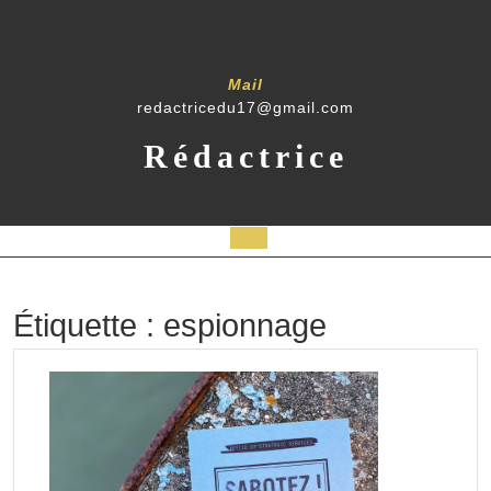
Skip
to
content
Mail
redactricedu17@gmail.com
Rédactrice
Open
Button
Étiquette :
espionnage