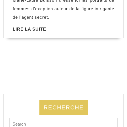
Marie-Laure Buisson dresse ici les portraits de
six
femmes d'excption autour de la figure intrigante
agents
de l'agent secret.
secrets
LIRE
LIRE LA SUITE
d’exception,
LA
Marie-
SUITE
Laure
Buisson
RECHERCHE
Search
for: