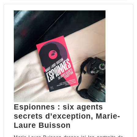
SUITE
la
secon
guerr
mondi
Espionnes : six agents
secrets d’exception, Marie-
Espionnes
Laure Buisson
: